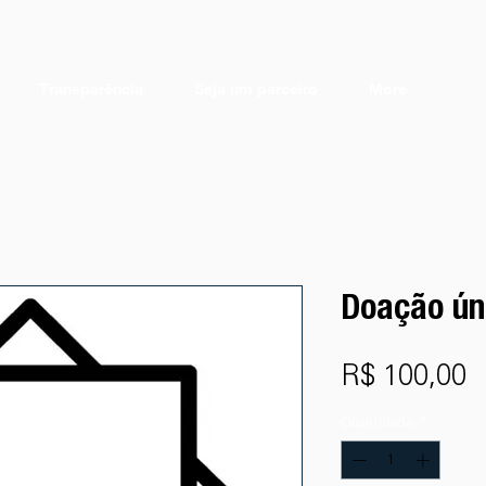
Transparência
Seja um parceiro
More
Doação ún
P
R$ 100,00
Quantidade
*